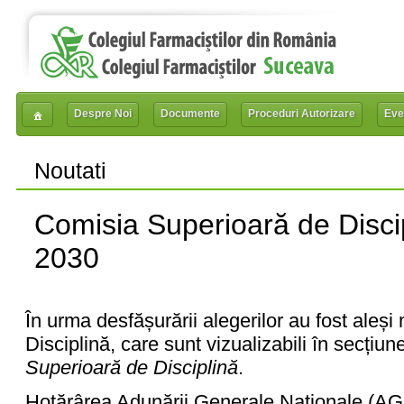
Despre Noi
Documente
Proceduri Autorizare
Eve
Noutati
Comisia Superioară de Disci
2030
În urma desfășurării alegerilor au fost aleș
Disciplină, care sunt vizualizabili în secțiu
Superioară de Disciplină
.
Hotărârea Adunării Generale Naționale (AGN