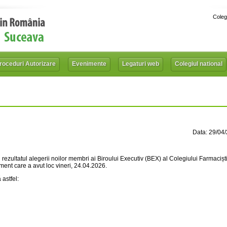
Coleg
roceduri Autorizare
Evenimente
Legaturi web
Colegiul national
Data: 29/04
rezultatul alegerii noilor membri ai Biroului Executiv (BEX) al Colegiului Farmaciști
ent care a avut loc vineri, 24.04.2026.
astfel: