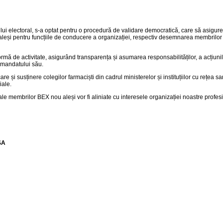
lui electoral, s-a optat pentru o procedură de validare democratică, care să asigure
or aleși pentru funcțiile de conducere a organizației, respectiv desemnarea membrilo
ormă de activitate, asigurând transparența și asumarea responsabilităților, a acțiuni
 mandatului său.
 și susținere colegilor farmaciști din cadrul ministerelor și instituțiilor cu rețea sa
iale.
 ale membrilor BEX nou aleși vor fi aliniate cu interesele organizației noastre profes
SA