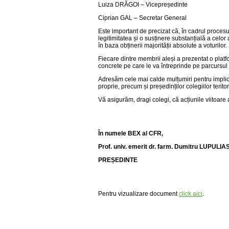
Luiza DRĂGOI – Vicepreședinte
Ciprian GAL – Secretar General
Este important de precizat că, în cadrul procesu
legitimitatea și o susținere substanțială a cel
în baza obținerii majorității absolute a voturilor.
Fiecare dintre membrii aleși a prezentat o platf
concrete pe care le va întreprinde pe parcursul
Adresăm cele mai calde mulțumiri pentru implicare
proprie, precum și președinților colegiilor teritor
Vă asigurăm, dragi colegi, că acțiunile viitoare
În numele BEX al CFR,
Prof. univ. emerit dr. farm. Dumitru LUPULIA
PREȘEDINTE
Pentru vizualizare document
click aici
.