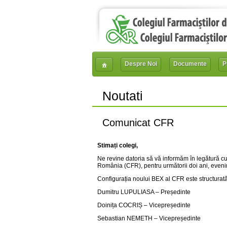
Despre Noi
Documente
P
Noutati
Comunicat CFR
Stimați colegi,
Ne revine datoria să vă informăm în legătură cu 
România (CFR), pentru următorii doi ani, evenim
Configurația noului BEX al CFR este structurată 
Dumitru LUPULIASA – Președinte
Doinița COCRIȘ – Vicepreședinte
Sebastian NEMETH – Vicepreședinte