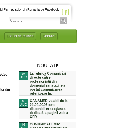
iul Farmacistilor din Romania pe Facebook
Locuri de munca
Contact
NOUTATI!
La rubrica Comunicări
06
/2026
AUG
directe către
profesioniștii din
domeniul sănătății s-a
lor din
postat comunicarea
referitoare la:
CANAMED valabil de la
03
AUG
01.08.2026 este
disponibil în secțiunea
dedicată a paginii web a
CFR
COMUNICAT EMA:
03