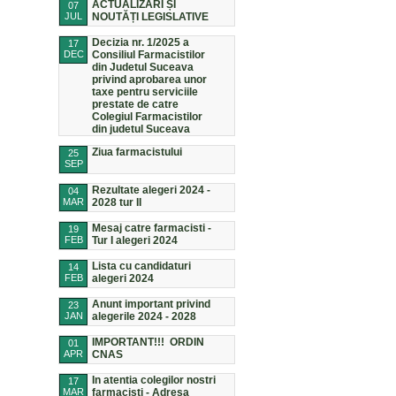
ACTUALIZĂRI ȘI
07
JUL
NOUTĂȚI LEGISLATIVE
Decizia nr. 1/2025 a
17
DEC
Consiliul Farmacistilor
din Judetul Suceava
privind aprobarea unor
taxe pentru serviciile
prestate de catre
Colegiul Farmacistilor
din judetul Suceava
Ziua farmacistului
25
SEP
Rezultate alegeri 2024 -
04
MAR
2028 tur II
Mesaj catre farmacisti -
19
FEB
Tur I alegeri 2024
Lista cu candidaturi
14
FEB
alegeri 2024
Anunt important privind
23
JAN
alegerile 2024 - 2028
IMPORTANT!!! ORDIN
01
APR
CNAS
In atentia colegilor nostri
17
MAR
farmacisti - Adresa