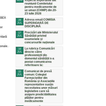
AUG
Aspecte importante ale
reuniunii Comitetului
pentru medicamente de
uz uman (CHMP) din 20-
23 iulie 2026
r BEX
Adresa email COMISIA
28
JUL
SUPERIOARĂ DE
DISCIPLINĂ
lor
Precizări ale Ministerului
17
JUL
Sănătății privind
nitară
examenele și
concursurile naționale
ionale.
La rubrica Comunicări
16
JUL
directe către
profesioniștii din
domeniul sănătății s-a
postat comunicarea
referitoare la:
Comunicat de presă
15
JUL
comun: Colegiul
Farmaciștilor din
România și Asociațiile
reprezentative susțin
necesitatea unor măsuri
legislative care să
asigure predictibilitatea
plăților pentru
medicamente