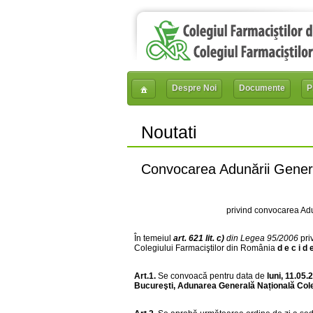
Despre Noi
Documente
P
Noutati
Convocarea Adunării Genera
privind convocarea Adu
În temeiul
art. 621 lit. c)
din Legea 95/2006
pri
Colegiului Farmaciştilor din România
d e c i d 
Art.1.
Se convoacă pentru data de
luni, 11.05.
Bucureşti, Adunarea Generală Națională Cole