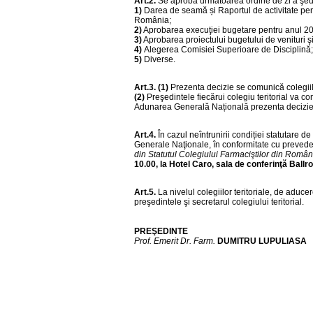
Art.2.
Se aprobă următoarea ordine de zi a şed
1)
Darea de seamă și Raportul de activitate pent
România;
2)
Aprobarea execuţiei bugetare pentru anul 2
3)
Aprobarea proiectului bugetului de venituri ş
4)
Alegerea Comisiei Superioare de Disciplină;
5)
Diverse.
Art.3. (1)
Prezenta decizie se comunică colegiilor
(2)
Preşedintele fiecărui colegiu teritorial va c
Adunarea Generală Națională prezenta decizie
Art.4.
În cazul neîntrunirii condiției statutare 
Generale Naţionale, în conformitate cu prevede
din Statutul Colegiului Farmaciştilor din Român
10.00, la Hotel Caro, sala de conferinţă Ballr
Art.5.
La nivelul colegiilor teritoriale, de aduce
preşedintele şi secretarul colegiului teritorial.
PREŞEDINTE
Prof. Emerit Dr. Farm.
DUMITRU LUPULIASA