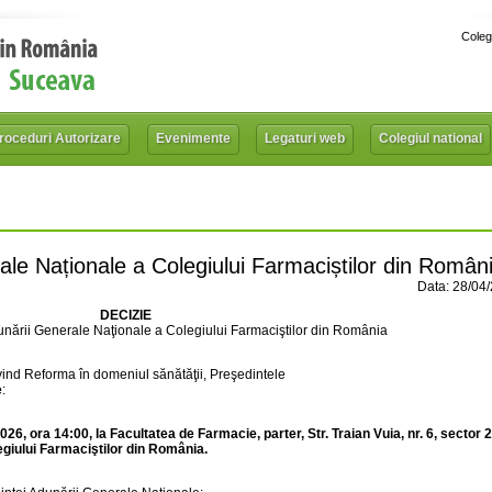
Coleg
roceduri Autorizare
Evenimente
Legaturi web
Colegiul national
le Naționale a Colegiului Farmaciștilor din Român
Data: 28/04
DECIZIE
nării Generale Naţionale a Colegiului Farmaciştilor din România
vind Reforma în domeniul sănătăţii, Preşedintele
e
:
2026, ora 14:00, la Facultatea de Farmacie, parter, Str. Traian Vuia, nr. 6, sector 2
giului Farmaciştilor din România.