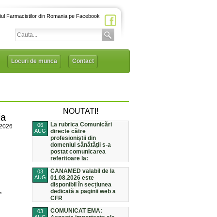
iul Farmacistilor din Romania pe Facebook
Locuri de munca
Contact
NOUTATI!
ia
La rubrica Comunicări
06
/2026
AUG
directe către
profesioniștii din
domeniul sănătății s-a
postat comunicarea
referitoare la:
CANAMED valabil de la
03
AUG
01.08.2026 este
disponibil în secțiunea
,
dedicată a paginii web a
CFR
COMUNICAT EMA:
03