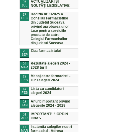
ACTUALIZĂRI ȘI
07
JUL
NOUTĂȚI LEGISLATIVE
Decizia nr. 1/2025 a
17
DEC
Consiliul Farmacistilor
din Judetul Suceava
privind aprobarea unor
taxe pentru serviciile
prestate de catre
Colegiul Farmacistilor
din judetul Suceava
Ziua farmacistului
25
SEP
Rezultate alegeri 2024 -
04
MAR
2028 tur II
Mesaj catre farmacisti -
19
FEB
Tur I alegeri 2024
Lista cu candidaturi
14
FEB
alegeri 2024
Anunt important privind
23
JAN
alegerile 2024 - 2028
IMPORTANT!!! ORDIN
01
APR
CNAS
In atentia colegilor nostri
17
MAR
farmacisti - Adresa