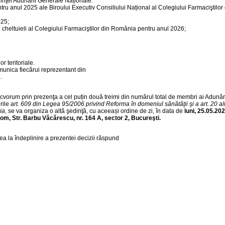
inţei Adunării Generale Naționale:
ru anul 2025 ale Biroului Executiv Consiliului Național al Colegiului Farmaciştilor 
025;
i cheltuieli al Colegiului Farmaciştilor din România pentru anul 2026;
 teritoriale.
omunica fiecărui reprezentant din
.
de cvorum prin prezenţa a cel puțin două treimi din numărul total de membri ai Adunăr
rile
art. 609 din Legea 95/2006 privind Reforma în domeniul sănătăţii şi a art. 20 ali
ia
, se va organiza o altă şedinţă, cu aceeași ordine de zi, în data de
luni, 25.05.202
oom, Str. Barbu Văcărescu, nr. 164 A, sector 2, Bucureşti.
rea la îndeplinire a prezentei decizii răspund