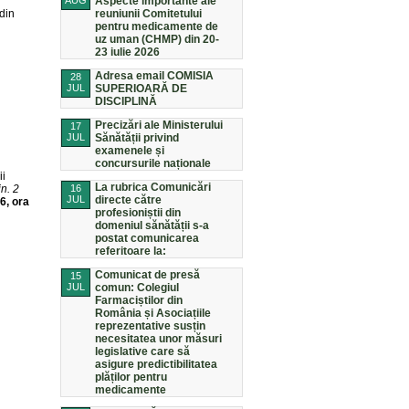
AUG
Aspecte importante ale
din
reuniunii Comitetului
pentru medicamente de
uz uman (CHMP) din 20-
23 iulie 2026
Adresa email COMISIA
28
JUL
SUPERIOARĂ DE
DISCIPLINĂ
Precizări ale Ministerului
17
JUL
Sănătății privind
examenele și
concursurile naționale
ii
La rubrica Comunicări
n. 2
16
JUL
directe către
6, ora
profesioniștii din
domeniul sănătății s-a
postat comunicarea
referitoare la:
Comunicat de presă
15
JUL
comun: Colegiul
Farmaciștilor din
România și Asociațiile
reprezentative susțin
necesitatea unor măsuri
legislative care să
asigure predictibilitatea
plăților pentru
medicamente