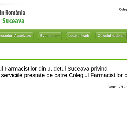
Coleg
roceduri Autorizare
Evenimente
Legaturi web
Colegiul national
ul Farmacistilor din Judetul Suceava privind
erviciile prestate de catre Colegiul Farmacistilor d
Data: 17/12