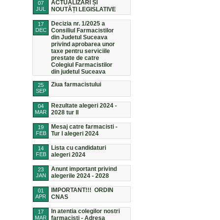
ACTUALIZĂRI ȘI
07
JUL
NOUTĂȚI LEGISLATIVE
Decizia nr. 1/2025 a
17
DEC
Consiliul Farmacistilor
din Judetul Suceava
privind aprobarea unor
taxe pentru serviciile
prestate de catre
Colegiul Farmacistilor
din judetul Suceava
Ziua farmacistului
25
SEP
Rezultate alegeri 2024 -
04
MAR
2028 tur II
Mesaj catre farmacisti -
19
FEB
Tur I alegeri 2024
Lista cu candidaturi
14
FEB
alegeri 2024
Anunt important privind
23
JAN
alegerile 2024 - 2028
IMPORTANT!!! ORDIN
01
APR
CNAS
In atentia colegilor nostri
17
MAR
farmacisti - Adresa