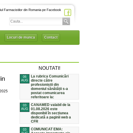
iul Farmacistilor din Romania pe Facebook
Locuri de munca
Contact
NOUTATI!
La rubrica Comunicări
06
in
AUG
directe către
profesioniștii din
domeniul sănătății s-a
/2025
postat comunicarea
referitoare la:
CANAMED valabil de la
03
AUG
01.08.2026 este
disponibil în secțiunea
dedicată a paginii web a
CFR
COMUNICAT EMA:
03