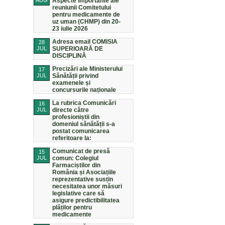
AUG
Aspecte importante ale
reuniunii Comitetului
pentru medicamente de
uz uman (CHMP) din 20-
23 iulie 2026
Adresa email COMISIA
28
JUL
SUPERIOARĂ DE
DISCIPLINĂ
Precizări ale Ministerului
17
JUL
Sănătății privind
examenele și
concursurile naționale
La rubrica Comunicări
16
JUL
directe către
profesioniștii din
domeniul sănătății s-a
postat comunicarea
referitoare la:
Comunicat de presă
15
JUL
comun: Colegiul
Farmaciștilor din
România și Asociațiile
reprezentative susțin
necesitatea unor măsuri
legislative care să
asigure predictibilitatea
plăților pentru
medicamente