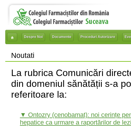
Despre Noi
Documente
Proceduri Autorizare
Eve
Noutati
La rubrica Comunicări directe
din domeniul sănătății s-a p
referitoare la:
▼ Ontozry (cenobamat): noi cerințe pent
hepatice ca urmare a raportărilor de lez