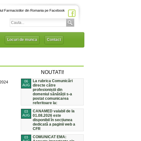
iul Farmacistilor din Romania pe Facebook
Locuri de munca
Contact
NOUTATI!
La rubrica Comunicări
06
/2024
AUG
directe către
profesioniștii din
domeniul sănătății s-a
postat comunicarea
referitoare la:
CANAMED valabil de la
03
AUG
01.08.2026 este
disponibil în secțiunea
dedicată a paginii web a
CFR
COMUNICAT EMA:
03