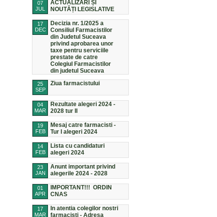
ACTUALIZĂRI ȘI
07
JUL
NOUTĂȚI LEGISLATIVE
Decizia nr. 1/2025 a
17
DEC
Consiliul Farmacistilor
din Judetul Suceava
privind aprobarea unor
taxe pentru serviciile
prestate de catre
Colegiul Farmacistilor
din judetul Suceava
Ziua farmacistului
25
SEP
Rezultate alegeri 2024 -
04
MAR
2028 tur II
Mesaj catre farmacisti -
19
FEB
Tur I alegeri 2024
Lista cu candidaturi
14
FEB
alegeri 2024
Anunt important privind
23
JAN
alegerile 2024 - 2028
IMPORTANT!!! ORDIN
01
APR
CNAS
In atentia colegilor nostri
17
MAR
farmacisti - Adresa