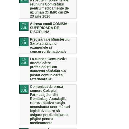
AUG
Aspecte importante ale
reuniunii Comitetului
pentru medicamente de
uz uman (CHMP) din 20-
23 iulie 2026
Adresa email COMISIA
28
JUL
SUPERIOARĂ DE
DISCIPLINĂ
Precizări ale Ministerului
17
JUL
Sănătății privind
examenele și
concursurile naționale
La rubrica Comunicări
16
JUL
directe către
profesioniștii din
domeniul sănătății s-a
postat comunicarea
referitoare la:
Comunicat de presă
15
JUL
comun: Colegiul
Farmaciștilor din
România și Asociațiile
reprezentative susțin
necesitatea unor măsuri
legislative care să
asigure predictibilitatea
plăților pentru
medicamente