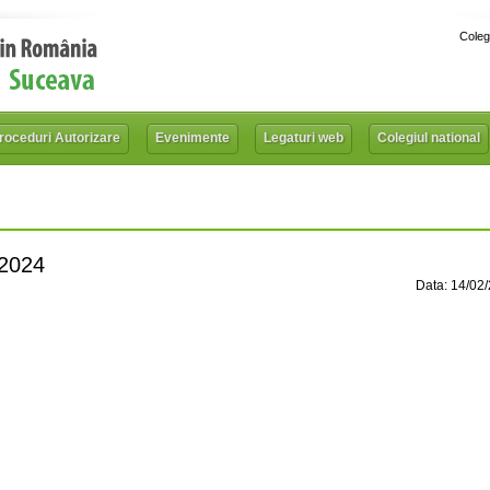
Coleg
roceduri Autorizare
Evenimente
Legaturi web
Colegiul national
 2024
Data: 14/02