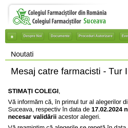
Despre Noi
Documente
Proceduri Autorizare
Eve
Noutati
Mesaj catre farmacisti - Tur 
STIMAȚI COLEGI
,
Vă informăm că, în primul tur al alegerilor d
Suceava, respectiv în data de
17.02.2024 n
necesar validării
acestor alegeri.
Vă reamintim că alegerile se repetă în data