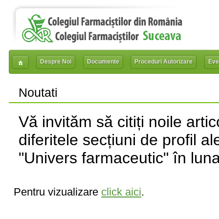
Despre Noi
Documente
Proceduri Autorizare
Eve
Noutati
Vă invităm să citiți noile arti
diferitele secțiuni de profil al
"Univers farmaceutic" în lun
Pentru vizualizare
click aici
.