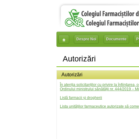
Despre Noi
Documente
P
Autorizări
Autorizări
În atenția solicitanților cu privire la înfiinţarea
Ordinului ministrului sănătății nr. 444/2019 – Mi
Listă farmacii și drogherii
Lista unităților farmaceutice autorizate să co