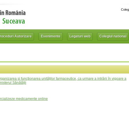
Coleg
roceduri Autorizare
Evenimente
Legaturi web
Colegiul national
, organizarea şi funcţionarea unităților farmaceutice, ca urmare a intrării în vigoare a
nisterul Sănătății
mercializeze medicamente online