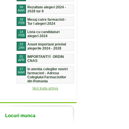
04
Rezultate alegeri 2024 -
MAR
2028 tur II
19
Mesaj catre farmacisti -
FEB
Tur I alegeri 2024
14
Lista cu candidaturi
FEB
alegeri 2024
23
Anunt important privind
JAN
alegerile 2024 - 2028
01
IMPORTANT!!! ORDIN
APR
CNAS
17
In atentia colegilor nostri
MAR
farmacisti - Adresa
Colegiului Farmacistilor
din Romania
Vezi toata arhiva
Locuri munca