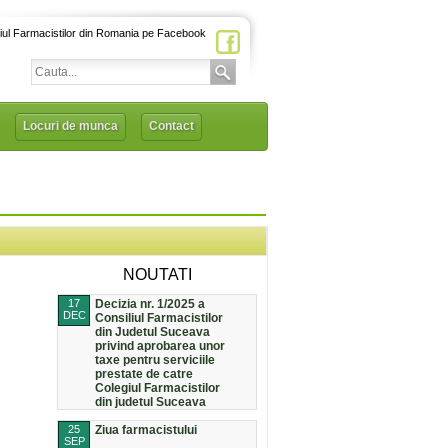
iul Farmacistilor din Romania pe Facebook
Locuri de munca
Contact
NOUTATI
17
Decizia nr. 1/2025 a
DEC
Consiliul Farmacistilor
din Judetul Suceava
privind aprobarea unor
taxe pentru serviciile
prestate de catre
Colegiul Farmacistilor
din judetul Suceava
25
Ziua farmacistului
SEP