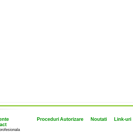
ente
Proceduri Autorizare
Noutati
Link-uri
act
profesionala