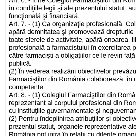
Art. 6. - Între Colegiul Farmaciştilor din Româ
în condiţiile legii şi ale prezentului statut,
funcţională şi financiară.
Art. 7. - (1) Ca organizaţie profesională, C
apără demnitatea şi promovează drepturile ş
toate sferele de activitate, apără onoarea, 
profesională a farmacistului în exercitarea 
către farmacişti a obligaţiilor ce le revin fa
publică.
(2) În vederea realizării obiectivelor prevăzut
Farmaciştilor din România colaborează, în cond
competente.
Art. 8. - (1) Colegiul Farmaciştilor din Rom
reprezentant al corpului profesional din Român
cu instituţiile guvernamentale şi neguvernam
(2) Pentru îndeplinirea atribuţiilor şi obiecti
prezentul statut, organele reprezentative ale
România pot intra în relaţii cu diferite organ