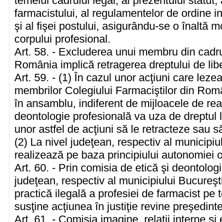
temeiul cadrului legal, al prezentului statut,
farmacistului, al regulamentelor de ordine in
şi al fişei postului, asigurându-se o înaltă m
corpului profesional.
Art. 58. - Excluderea unui membru din cadru
România implică retragerea dreptului de libe
Art. 59. - (1) În cazul unor acţiuni care lez
membrilor Colegiului Farmaciştilor din Româ
în ansamblu, indiferent de mijloacele de rea
deontologie profesională va uza de dreptul l
unor astfel de acţiuni să le retracteze sau să 
(2) La nivel judeţean, respectiv al municipiul
realizează pe baza principiului autonomiei o
Art. 60. - Prin comisia de etică şi deontolog
judeţean, respectiv al municipiului Bucureş
practică ilegală a profesiei de farmacist pe 
susţine acţiunea în justiţie revine preşedintelu
Art. 61. - Comisia imagine, relaţii interne şi