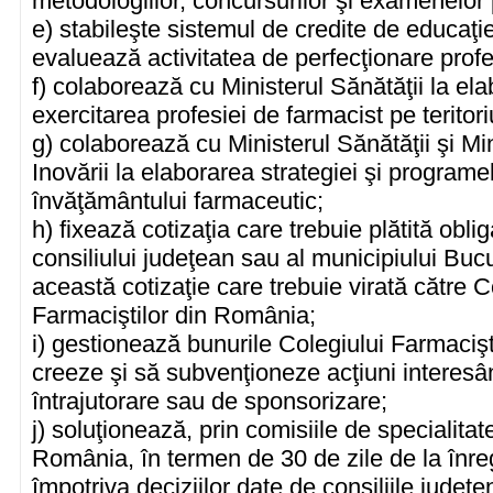
metodologiilor, concursurilor şi examenelor 
e) stabileşte sistemul de credite de educaţi
evaluează activitatea de perfecţionare profe
f) colaborează cu Ministerul Sănătăţii la el
exercitarea profesiei de farmacist pe teritor
g) colaborează cu Ministerul Sănătăţii şi Min
Inovării la elaborarea strategiei şi programe
învăţământului farmaceutic;
h) fixează cotizaţia care trebuie plătită obli
consiliului judeţean sau al municipiului Bucu
această cotizaţie care trebuie virată către C
Farmaciştilor din România;
i) gestionează bunurile Colegiului Farmaciş
creeze şi să subvenţioneze acţiuni interesâ
întrajutorare sau de sponsorizare;
j) soluţionează, prin comisiile de specialitat
România, în termen de 30 de zile de la înreg
împotriva deciziilor date de consiliile judeţe