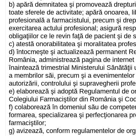
b) apără demnitatea şi promovează drepturil
toate sferele de activitate; apără onoarea, 
profesională a farmacistului, precum şi drep
exercitarea actului profesional; asigură res
obligaţiilor ce le revin faţă de pacient şi de
c) atestă onorabilitatea şi moralitatea profe
d) întocmeşte şi actualizează permanent Regi
România, administrează pagina de internet 
înaintează trimestrial Ministerului Sănătăţii
a membrilor săi, precum şi a evenimentelor 
autorizării, controlului şi supravegherii prof
e) elaborează şi adoptă Regulamentul de or
Colegiului Farmaciştilor din România şi Codu
f) colaborează în domeniul său de competenţ
formarea, specializarea şi perfecţionarea pre
farmaciştilor;
g) avizează, conform regulamentelor de organ