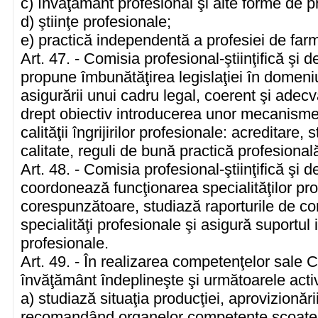
c) învăţământ profesional şi alte forme de p
d) ştiinţe profesionale;
e) practică independentă a profesiei de farm
Art. 47. - Comisia profesional-ştiinţifică şi
propune îmbunătăţirea legislaţiei în domeniu
asigurării unui cadru legal, coerent şi adecv
drept obiectiv introducerea unor mecanisme
calităţii îngrijirilor profesionale: acreditare,
calitate, reguli de bună practică profesional
Art. 48. - Comisia profesional-ştiinţifică şi
coordonează funcţionarea specialităţilor pr
corespunzătoare, studiază raporturile de com
specialităţi profesionale şi asigură suportul 
profesionale.
Art. 49. - În realizarea competenţelor sale Co
învăţământ îndeplineşte şi următoarele activi
a) studiază situaţia producţiei, aprovizionăr
recomandând organelor competente scoate