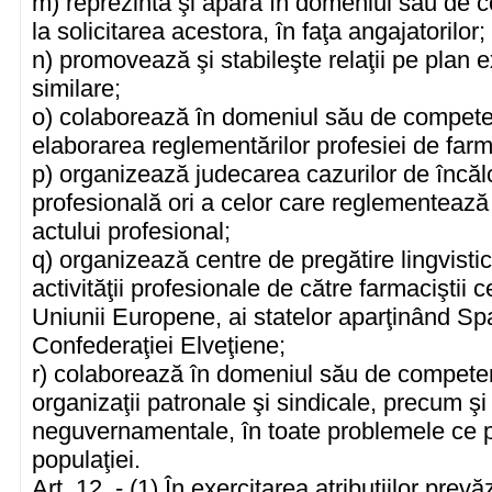
m) reprezintă şi apără în domeniul său de 
la solicitarea acestora, în faţa angajatorilor;
n) promovează şi stabileşte relaţii pe plan ext
similare;
o) colaborează în domeniul său de competen
elaborarea reglementărilor profesiei de farm
p) organizează judecarea cazurilor de încă
profesională ori a celor care reglementează 
actului profesional;
q) organizează centre de pregătire lingvisti
activităţii profesionale de către farmaciştii 
Uniunii Europene, ai statelor aparţinând S
Confederaţiei Elveţiene;
r) colaborează în domeniul său de competenţ
organizaţii patronale şi sindicale, precum şi 
neguvernamentale, în toate problemele ce p
populaţiei.
Art. 12. - (1) În exercitarea atribuţiilor prev