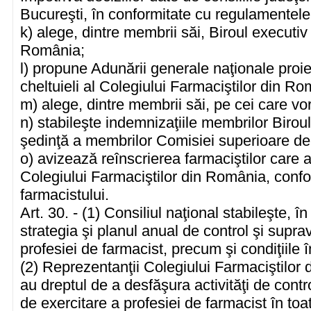
Bucureşti, în conformitate cu regulamentele 
k) alege, dintre membrii săi, Biroul executiv
România;
l) propune Adunării generale naţionale proiec
cheltuieli al Colegiului Farmaciştilor din Ro
m) alege, dintre membrii săi, pe cei care vor
n) stabileşte indemnizaţiile membrilor Birou
şedinţă a membrilor Comisiei superioare de 
o) avizează reînscrierea farmaciştilor care 
Colegiului Farmaciştilor din România, conf
farmacistului.
Art. 30. - (1) Consiliul naţional stabileşte,
strategia şi planul anual de control şi supr
profesiei de farmacist, precum şi condiţiile
(2) Reprezentanţii Colegiului Farmaciştilo
au dreptul de a desfăşura activităţi de cont
de exercitare a profesiei de farmacist în toa