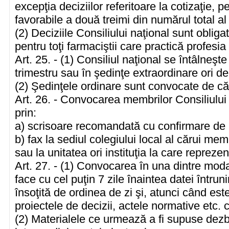
excepţia deciziilor referitoare la cotizaţie, 
favorabile a două treimi din numărul total al
(2) Deciziile Consiliului naţional sunt obligato
pentru toţi farmaciştii care practică profesi
Art. 25. - (1) Consiliul naţional se întâlneşt
trimestru sau în şedinţe extraordinare ori de
(2) Şedinţele ordinare sunt convocate de căt
Art. 26. - Convocarea membrilor Consiliului
prin:
a) scrisoare recomandată cu confirmare de 
b) fax la sediul colegiului local al cărui me
sau la unitatea ori instituţia la care repreze
Art. 27. - (1) Convocarea în una dintre moda
face cu cel puţin 7 zile înaintea datei întrunir
însoţită de ordinea de zi şi, atunci când este
proiectele de decizii, actele normative etc.
(2) Materialele ce urmează a fi supuse dezbate