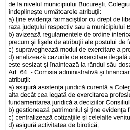
de la nivelul municipiului Bucureşti, Colegi
îndeplineşte următoarele atribuţii:
a) ţine evidenţa farmaciştilor cu drept de lib
raza judeţului respectiv sau a municipiului 
b) avizează regulamentele de ordine interioa
precum şi fişele de atribuţii ale postului de 
c) supraveghează modul de exercitare a prof
d) analizează cazurile de exercitare ilegală
este sesizat şi înaintează la rândul său do
Art. 64. - Comisia administrativă şi financia
atribuţii:
a) asigură asistenţa juridică curentă a Cole
alta decât cea legată de exercitarea profesie
fundamentarea juridică a deciziilor Consiliul
b) gestionează patrimoniul şi ţine evidenţa f
c) centralizează cotizaţiile şi celelalte venitu
d) asigură activitatea de birotică;