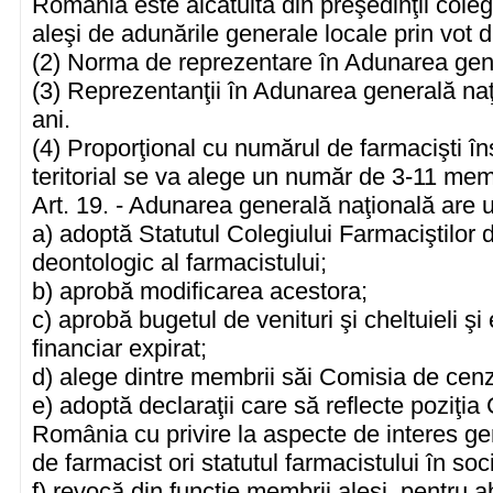
România este alcătuită din preşedinţii colegii
aleşi de adunările generale locale prin vot di
(2) Norma de reprezentare în Adunarea gene
(3) Reprezentanţii în Adunarea generală naţ
ani.
(4) Proporţional cu numărul de farmacişti îns
teritorial se va alege un număr de 3-11 mem
Art. 19. - Adunarea generală naţională are u
a) adoptă Statutul Colegiului Farmaciştilor
deontologic al farmacistului;
b) aprobă modificarea acestora;
c) aprobă bugetul de venituri şi cheltuieli şi
financiar expirat;
d) alege dintre membrii săi Comisia de cenz
e) adoptă declaraţii care să reflecte poziţia 
România cu privire la aspecte de interes ge
de farmacist ori statutul farmacistului în soc
f) revocă din funcţie membrii aleşi, pentru ab