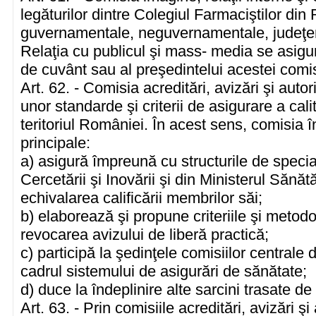
legăturilor dintre Colegiul Farmaciştilor din
guvernamentale, neguvernamentale, judeţene
Relaţia cu publicul şi mass- media se asigur
de cuvânt sau al preşedintelui acestei comis
Art. 62. - Comisia acreditări, avizări şi auto
unor standarde şi criterii de asigurare a calit
teritoriul României. În acest sens, comisia î
principale:
a) asigură împreună cu structurile de special
Cercetării şi Inovării şi din Ministerul Sănătă
echivalarea calificării membrilor săi;
b) elaborează şi propune criteriile şi metod
revocarea avizului de liberă practică;
c) participă la şedinţele comisiilor centrale 
cadrul sistemului de asigurări de sănătate;
d) duce la îndeplinire alte sarcini trasate de
Art. 63. - Prin comisiile acreditări, avizări ş