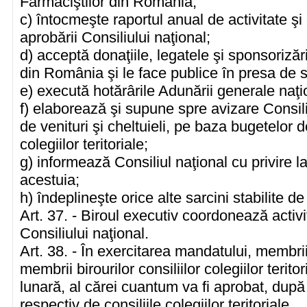
Farmaciştilor din România;
c) întocmeşte raportul anual de activitate şi
aprobării Consiliului naţional;
d) acceptă donaţiile, legatele şi sponsorizăr
din România şi le face publice în presa de s
e) execută hotărârile Adunării generale naţio
f) elaborează şi supune spre avizare Consili
de venituri şi cheltuieli, pe baza bugetelor de
colegiilor teritoriale;
g) informează Consiliul naţional cu privire la
acestuia;
h) îndeplineşte orice alte sarcini stabilite de
Art. 37. - Biroul executiv coordonează activi
Consiliului naţional.
Art. 38. - În exercitarea mandatului, membri
membrii birourilor consiliilor colegiilor terit
lunară, al cărei cuantum va fi aprobat, după 
respectiv de consiliile colegiilor teritoriale.